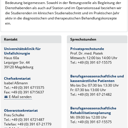
Bedeutung beigemessen. Sowohl in der Rettungsstelle als Begleitung der
Diensthabenden als auch auf Station und im Operationssaal beziehen wir
die Studierenden im klinischen Studienabschnitt und im Praktischen Jahr
aktiv in die diagnostischen und therapeutischen Behandlungskonzepte
ein.
Kontakt
Sprechstunden
Universitätsklinik für
Privatsprechstunde
Unfallchirurgie
Prof. Dr. med. Piatek
Haus 60a
Mittwoch: 12:00 bis 14:00 Uhr
Leipziger Str. 44
Tel.: +49 (0) 391 67-15575
39120 Magdeburg
Berufsgenossenschaftliche und
Chefsekretariat
kassenärztliche Patienten
Isabel Aßmann
Mo bis Do: 07:30 bis 13:30 Uhr
Tel.: +49 (0) 391 6715575
Fr: 07:30 bis 13:00 Uhr
Fax: +49 (0) 391 6715637
Tel.: +49 (0) 391 67-21482
E-Mail senden
Berufsgenossenschaftliche
Oberarztsekretariat
Rehabilitationsplanung
Frau Schulke
Mi: 09:00 bis 12:00 Uhr
Tel.: +49 (0) 391 6721487
Tel.: +49 (0) 391 67-15575
Telefax: +49 (0) 391 67-21779