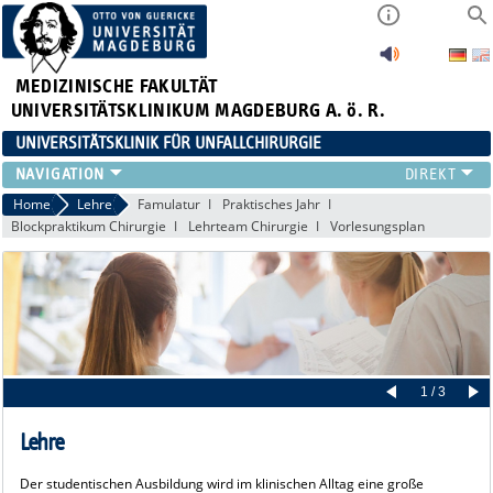
MEDIZINISCHE FAKULTÄT
UNIVERSITÄTSKLINIKUM MAGDEBURG A. ö. R.
UNIVERSITÄTSKLINIK FÜR UNFALLCHIRURGIE
KLINIK
Home
Lehre
Famulatur
Praktisches Jahr
Blockpraktikum Chirurgie
Lehrteam Chirurgie
Vorlesungsplan
PATIENTEN
ZUWEISER
LEHRE
WEITERBILDUNG
FORSCHUNG
AKTUELLES
1 / 3
Lehre
Der studentischen Ausbildung wird im klinischen Alltag eine große