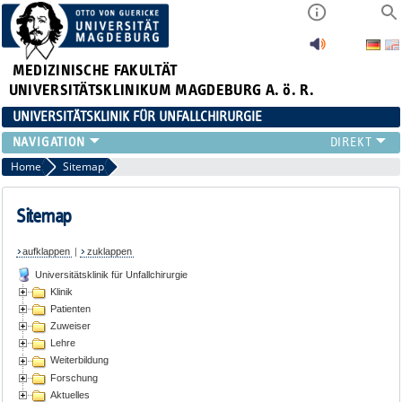
MEDIZINISCHE FAKULTÄT
UNIVERSITÄTSKLINIKUM MAGDEBURG A. ö. R.
UNIVERSITÄTSKLINIK FÜR UNFALLCHIRURGIE
KLINIK
Home
Sitemap
PATIENTEN
ZUWEISER
Sitemap
LEHRE
aufklappen
|
zuklappen
WEITERBILDUNG
Universitätsklinik für Unfallchirurgie
FORSCHUNG
Klinik
AKTUELLES
Patienten
Zuweiser
Lehre
Weiterbildung
Forschung
Aktuelles