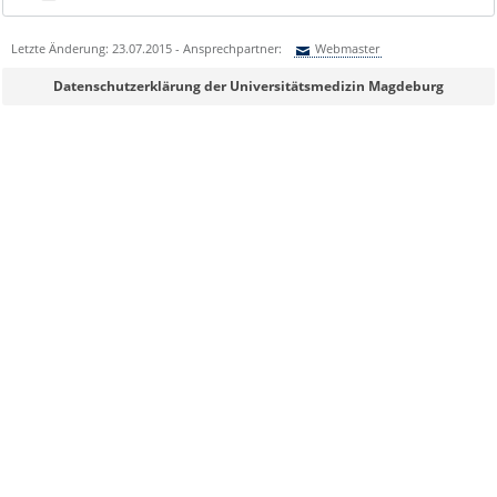
Letzte Änderung: 23.07.2015 - Ansprechpartner:
Webmaster
Sie können eine Nachricht versenden an:
Webmaster
Datenschutzerklärung der Universitätsmedizin Magdeburg
Ihre E-Mailadresse:
Ihr Anliegen:
Sicherheitsabfrage: