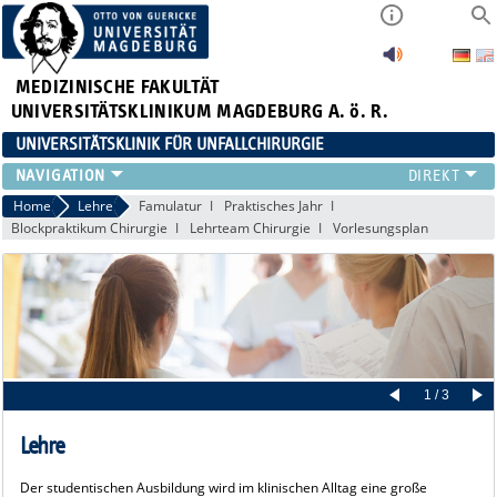
MEDIZINISCHE FAKULTÄT
UNIVERSITÄTSKLINIKUM MAGDEBURG A. ö. R.
UNIVERSITÄTSKLINIK FÜR UNFALLCHIRURGIE
KLINIK
Home
Lehre
Famulatur
Praktisches Jahr
Blockpraktikum Chirurgie
Lehrteam Chirurgie
Vorlesungsplan
PATIENTEN
ZUWEISER
LEHRE
WEITERBILDUNG
FORSCHUNG
AKTUELLES
1 / 3
Lehre
Der studentischen Ausbildung wird im klinischen Alltag eine große