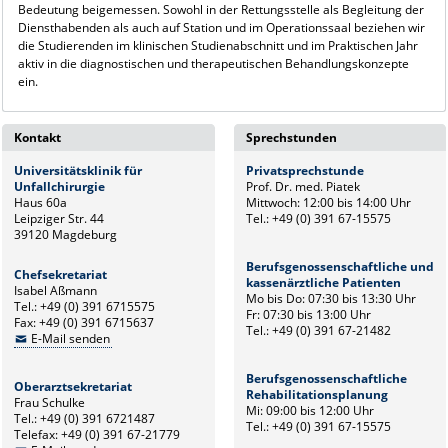
Bedeutung beigemessen. Sowohl in der Rettungsstelle als Begleitung der
Diensthabenden als auch auf Station und im Operationssaal beziehen wir
die Studierenden im klinischen Studienabschnitt und im Praktischen Jahr
aktiv in die diagnostischen und therapeutischen Behandlungskonzepte
ein.
Kontakt
Sprechstunden
Universitätsklinik für
Privatsprechstunde
Unfallchirurgie
Prof. Dr. med. Piatek
Haus 60a
Mittwoch: 12:00 bis 14:00 Uhr
Leipziger Str. 44
Tel.: +49 (0) 391 67-15575
39120 Magdeburg
Berufsgenossenschaftliche und
Chefsekretariat
kassenärztliche Patienten
Isabel Aßmann
Mo bis Do: 07:30 bis 13:30 Uhr
Tel.: +49 (0) 391 6715575
Fr: 07:30 bis 13:00 Uhr
Fax: +49 (0) 391 6715637
Tel.: +49 (0) 391 67-21482
E-Mail senden
Berufsgenossenschaftliche
Oberarztsekretariat
Rehabilitationsplanung
Frau Schulke
Mi: 09:00 bis 12:00 Uhr
Tel.: +49 (0) 391 6721487
Tel.: +49 (0) 391 67-15575
Telefax: +49 (0) 391 67-21779