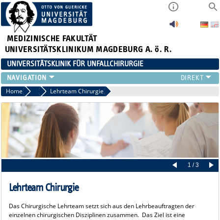
MEDIZINISCHE FAKULTÄT
UNIVERSITÄTSKLINIKUM MAGDEBURG A. ö. R.
UNIVERSITÄTSKLINIK FÜR UNFALLCHIRURGIE
KLINIK
Home
Lehre
Lehrteam Chirurgie
PATIENTEN
ZUWEISER
LEHRE
WEITERBILDUNG
FORSCHUNG
AKTUELLES
1 / 3
Lehrteam Chirurgie
Das Chirurgische Lehrteam setzt sich aus den Lehrbeauftragten der
einzelnen chirurgischen Disziplinen zusammen. Das Ziel ist eine