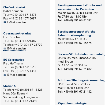
Berufsgenossenschaftliche und
Chefsekretariat
kassenärztliche Patienten
Isabel Aßmann
Mo bis Do: 07:30 bis 13:30 Uhr
Tel.: +49 (0) 391 6715575
Fr: 07:30 bis 13:00 Uhr
Fax: +49 (0) 391 6715637
Tel.: +49 (0) 391 67-21482
E-Mail senden
Berufsgenossenschaftliche
Oberarztsekretariat
Rehabilitationsplanung
Frau Schulke
Mi: 09:00 bis 12:00 Uhr
Tel.: +49 (0) 391 6721487
Tel.: +49 (0) 391 67-15575
Telefax: +49 (0) 391 67-21779
E-Mail senden
Becken-/Wirbelsäulentraumatolo
OA PD Dr. med. Lucas/OA Dr.
BG-Sekretariat
med. Braun
Frau Hoffmann
Di: 11:00 bis 13:30 Uhr
Tel.: +49 (0) 391 6715518
Tel.: +49 (0) 391 67-21482
Fax: +49 (0) 391 6721381
E-Mail senden
Schulter-/Ellenbogentraumatolog
OA Dr. med. Sitte-Zöllner
Station 5
Mo: 11:00 bis 13:30 Uhr
Telefon: +49 (0) 391 67-15525
Tel.: +49 (0) 391 67-21482
Haus 60a, Ebene 4
Stationsleitung: Frau Jantsch
Tel.: +49 (0) 391 67-21492
Sporttraumatologie