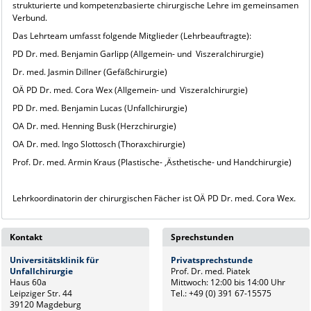
strukturierte und kompetenzbasierte chirurgische Lehre im gemeinsamen
Verbund.
Das Lehrteam umfasst folgende Mitglieder (Lehrbeauftragte):
PD Dr. med. Benjamin Garlipp (Allgemein- und Viszeralchirurgie)
Dr. med. Jasmin Dillner (Gefäßchirurgie)
OÄ PD Dr. med. Cora Wex (Allgemein- und Viszeralchirurgie)
PD Dr. med. Benjamin Lucas (Unfallchirurgie)
OA Dr. med. Henning Busk (Herzchirurgie)
OA Dr. med. Ingo Slottosch (Thoraxchirurgie)
Prof. Dr. med. Armin Kraus (Plastische- ,Ästhetische- und Handchirurgie)
Lehrkoordinatorin der chirurgischen Fächer ist OÄ PD Dr. med. Cora Wex.
Kontakt
Sprechstunden
Universitätsklinik für
Privatsprechstunde
Unfallchirurgie
Prof. Dr. med. Piatek
Haus 60a
Mittwoch: 12:00 bis 14:00 Uhr
Leipziger Str. 44
Tel.: +49 (0) 391 67-15575
39120 Magdeburg