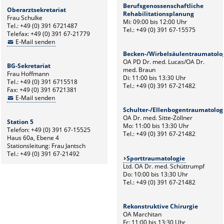
Berufsgenossenschaftliche
Oberarztsekretariat
Rehabilitationsplanung
Frau Schulke
Mi: 09:00 bis 12:00 Uhr
Tel.: +49 (0) 391 6721487
Tel.: +49 (0) 391 67-15575
Telefax: +49 (0) 391 67-21779
E-Mail senden
Becken-/Wirbelsäulentraumatolo
OA PD Dr. med. Lucas/OA Dr.
BG-Sekretariat
med. Braun
Frau Hoffmann
Di: 11:00 bis 13:30 Uhr
Tel.: +49 (0) 391 6715518
Tel.: +49 (0) 391 67-21482
Fax: +49 (0) 391 6721381
E-Mail senden
Schulter-/Ellenbogentraumatolog
OA Dr. med. Sitte-Zöllner
Station 5
Mo: 11:00 bis 13:30 Uhr
Telefon: +49 (0) 391 67-15525
Tel.: +49 (0) 391 67-21482
Haus 60a, Ebene 4
Stationsleitung: Frau Jantsch
Tel.: +49 (0) 391 67-21492
Sporttraumatologie
Ltd. OA Dr. med. Schüttrumpf
Do: 10:00 bis 13:30 Uhr
Tel.: +49 (0) 391 67-21482
Rekonstruktive Chirurgie
OA Marchitan
Fr: 11:00 bis 13:30 Uhr