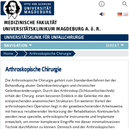
MEDIZINISCHE FAKULTÄT
UNIVERSITÄTSKLINIKUM MAGDEBURG A. ö. R.
UNIVERSITÄTSKLINIK FÜR UNFALLCHIRURGIE
KLINIK
Home
Leistungsspektrum
Arthroskopische Chirurgie
PATIENTEN
ZUWEISER
Arthroskopische Chirurgie
LEHRE
Die Arthroskopische Chirurgie gehört zum Standardverfahren bei der
WEITERBILDUNG
Behandlung akuter Gelenkverletzungen und chronischer
FORSCHUNG
Gelenkveränderungen. Durch das Arthroskop (Schlüssellochtechnik)
erhält der Chirurg einen besseren Einblick in die Gelenke mit den
AKTUELLES
entsprechenden anatomischen Strukturen. Ein weiterer Vorteil der
arthroskopischen Operation liegt in der gewebeschonenden Arbeitsweise
mit hieraus resultierender Verkürzung der Rehabilitation. Kontinuierlich
werden neue spezielle, arthroskopische Instrumente und Implantate
entwickelt, um immer komplexere Eingriffe mit dieser minimalinvasiven
Technik durchführen zu können. Dennoch sind der Arthroskopischen