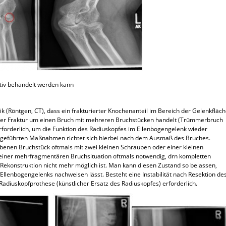
vativ behandelt werden kann
ik (Röntgen, CT), dass ein frakturierter Knochenanteil im Bereich der Gelenkfläc
ei der Fraktur um einen Bruch mit mehreren Bruchstücken handelt (Trümmerbruch
e erforderlich, um die Funktion des Radiuskopfes im Ellenbogengelenk wieder
chgeführten Maßnahmen richtet sich hierbei nach dem Ausmaß des Bruches.
benen Bruchstück oftmals mit zwei kleinen Schrauben oder einer kleinen
ei einer mehrfragmentären Bruchsituation oftmals notwendig, drn kompletten
 Rekonstruktion nicht mehr möglich ist. Man kann diesen Zustand so belassen,
s Ellenbogengelenks nachweisen lässt. Besteht eine Instabilität nach Resektion de
 Radiuskopfprothese (künstlicher Ersatz des Radiuskopfes) erforderlich.