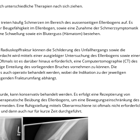
h unterschiedliche Therapien nach sich ziehen.
treten häufig Schmerzen im Bereich des aussenseitigen Ellenbogens auf. Es
er Beugefähigkeit im Ellenbogen, sowie eine Zunahme der Schmerzsymptomatik
ine Schwellung sowie ein Bluterguss (Hämatom) bestehen.
r Radiuskopffraktur können die Schilderung des Unfallhergangs sowie die
acht wird mittels einer ausgiebiger Untersuchung des Ellenbogens sowie eine
 Oftmals ist es darüber hinaus erforderlich, eine Computertomographie (CT) des
ige Einteilung des vorliegenden Bruches vornehmen zu können. Die
s auch operativ behandelt werden, wobei die Indikation zu der jeweiligen
egenden Frakturumfang abhängt.
wurde, kann konservativ behandelt werden. Es erfolgt eine Rezeptierung von
otherapeutische Beübung des Ellenbogens, um eine Bewegungseinschränkung des
rmeiden. Eine Ruhigstellung mittels Oberarmschiene ist oftmals nicht erforderlic
 und dann auch nur für kurze Zeit durchgeführt.