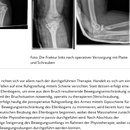
Foto: Die Fraktur links nach operativer Versorgung mit Platte
und Schrauben
richtet sich vor allem nach der durchgeführten Therapie. Handelt es sich um ei
llen auf eine Ruhigstellung mittels Schiene verzichtet. Statt dessen erfolgt eine
s Ellenbogens, um eine aus dem Bruch resultierende Bewegungseinschränkung s
und der Bruchsituation notwendig, operativ zu therapieren (Verschraubung,
rfolgt häufig die postoperative Ruhigstellung des Armes mittels Gipsschiene für
e Bewegungseinschränkung des Ellenbogens zu minimieren, wird bereits kurz na
rapeutischen Beübung des Ellenbogens begonnen, wobei diese Massnahme zunäch
/die Physiotherapeuten/-in passiv durchgeführt wird. Nach Abschluss der
ügige Steigerung des Bewegungsumfangs im Rahmen der Physiotherapie, wobei ca
ve Bewegungsübungen durchgeführt werden können.