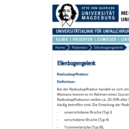
ME
UN
UNIVERSITÄTSKLINIK FÜR UNFALLCHIRU
KLINIK
PATIENTEN
ZUWEISER
LEH
Home
Patienten
Ellenbogengelenk
Ellenbogengelenk
Radiuskopffraktur
Definition:
Bei der Radiuskopffraktur handelt es sich u
Meistens kommt es im Rahmen eines Sturzes 
Radiuskopffrakturen stellen ca. 20-30% alle
häufig betroffen sind. Die Einteilung der Radi
- unverschobene Brüche (Typ I)
- verschobene Brüche (Typ II)
- Trümmerbrüche (Typ III),