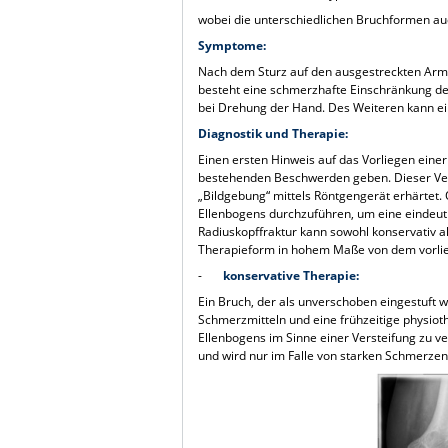
wobei die unterschiedlichen Bruchformen auc
Symptome:
Nach dem Sturz auf den ausgestreckten Arm 
besteht eine schmerzhafte Einschränkung d
bei Drehung der Hand. Des Weiteren kann e
Diagnostik und Therapie:
Einen ersten Hinweis auf das Vorliegen eine
bestehenden Beschwerden geben. Dieser Verd
„Bildgebung“ mittels Röntgengerät erhärtet.
Ellenbogens durchzuführen, um eine eindeut
Radiuskopffraktur kann sowohl konservativ al
Therapieform in hohem Maße von dem vorli
-
konservative Therapie:
Ein Bruch, der als unverschoben eingestuft 
Schmerzmitteln und eine frühzeitige physi
Ellenbogens im Sinne einer Versteifung zu ve
und wird nur im Falle von starken Schmerzen